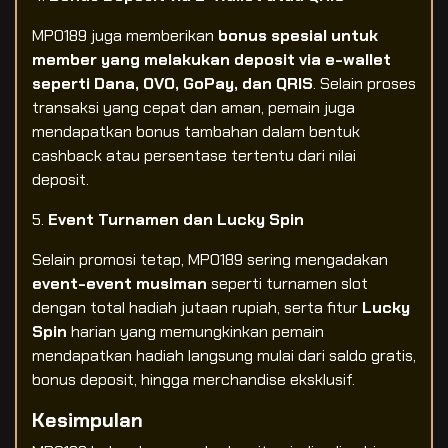
MPO189 juga memberikan
bonus spesial untuk
member yang melakukan deposit via e-wallet
seperti Dana, OVO, GoPay, dan QRIS
. Selain proses
transaksi yang cepat dan aman, pemain juga
mendapatkan bonus tambahan dalam bentuk
cashback atau persentase tertentu dari nilai
deposit.
5.
Event Turnamen dan Lucky Spin
Selain promosi tetap, MPO189 sering mengadakan
event-event musiman
seperti turnamen slot
dengan total hadiah jutaan rupiah, serta fitur
Lucky
Spin
harian yang memungkinkan pemain
mendapatkan hadiah langsung mulai dari saldo gratis,
bonus deposit, hingga merchandise eksklusif.
Kesimpulan