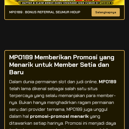
MPO189 : BONUS REFERRAL SEUMUR HIDUP
Selengkapnya
MPO189 Memberikan Promosi yang
Menarik untuk Member Setia dan
Baru
Dalam dunia permainan slot dan judi online,
MPO189
telah lama dikenal sebagai salah satu situs
terpercaya yang selalu memanjakan para member-
nya. Bukan hanya menghadirkan ragam permainan
seru dari provider ternama, MPO189 juga unggul
dalam hal
promosi-promosi menarik
yang
ditawarkan setiap harinya. Promosi ini menjadi daya