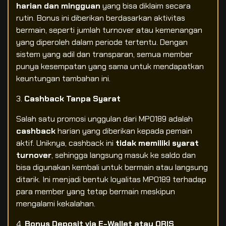
harian dan mingguan
yang bisa diklaim secara
rutin. Bonus ini diberikan berdasarkan aktivitas
bermain, seperti jumlah turnover atau kemenangan
yang diperoleh dalam periode tertentu. Dengan
sistem yang adil dan transparan, semua member
punya kesempatan yang sama untuk mendapatkan
keuntungan tambahan ini.
3.
Cashback Tanpa Syarat
Salah satu promosi unggulan dari MPO189 adalah
cashback
harian yang diberikan kepada pemain
aktif. Uniknya, cashback ini
tidak memiliki syarat
turnover
, sehingga langsung masuk ke saldo dan
bisa digunakan kembali untuk bermain atau langsung
ditarik. Ini menjadi bentuk loyalitas MPO189 terhadap
para member yang tetap bermain meskipun
mengalami kekalahan.
4.
Bonus Deposit via E-Wallet atau QRIS